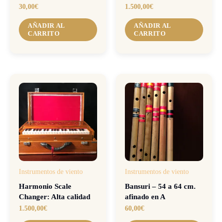
30,00
€
1.500,00
€
AÑADIR AL
AÑADIR AL
CARRITO
CARRITO
Instrumentos de viento
Instrumentos de viento
Harmonio Scale
Bansuri – 54 a 64 cm.
Changer: Alta calidad
afinado en A
1.500,00
€
60,00
€