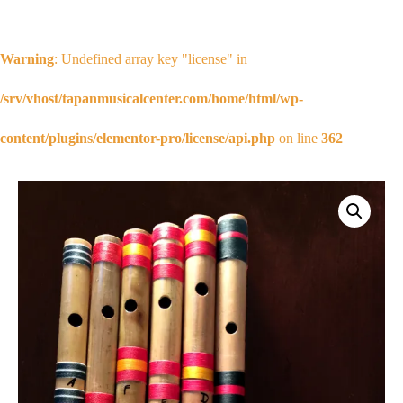
Warning
: Undefined array key "license" in
/srv/vhost/tapanmusicalcenter.com/home/html/wp-
content/plugins/elementor-pro/license/api.php
on line
362