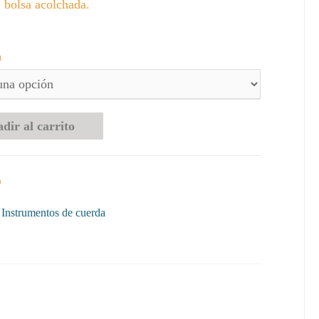
 bolsa acolchada.
a
dir al carrito
D
:
Instrumentos de cuerda