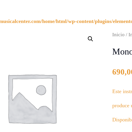
nmusicalcenter.com/home/html/wp-content/plugins/elemento
Inicio
/
I
Mono
690,0
Este ins
produce 
Disponib