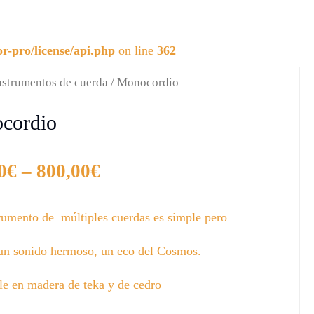
r-pro/license/api.php
on line
362
nstrumentos de cuerda
/ Monocordio
cordio
0
€
–
800,00
€
trumento de múltiples cuerdas es simple pero
un sonido hermoso, un eco del Cosmos.
le en madera de teka y de cedro