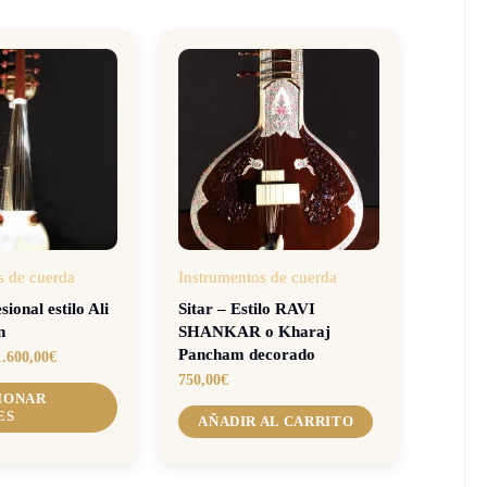
s de cuerda
Instrumentos de cuerda
ional estilo Ali
Sitar – Estilo RAVI
n
SHANKAR o Kharaj
Pancham decorado
1.600,00
€
750,00
€
IONAR
ES
AÑADIR AL CARRITO