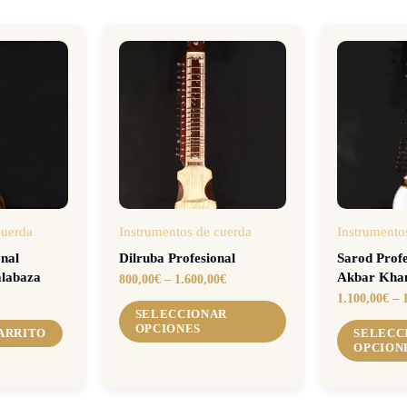
cuerda
Instrumentos de cuerda
Instrumento
onal
Dilruba Profesional
Sarod Profes
alabaza
Akbar Kha
800,00
€
–
1.600,00
€
1.100,00
€
–
SELECCIONAR
OPCIONES
CARRITO
SELECC
OPCION